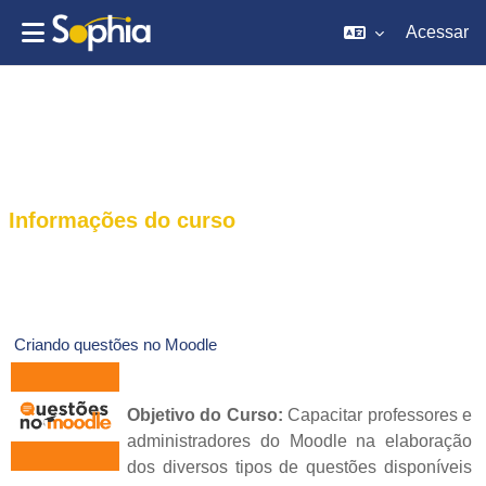
Acessar
Ir para o conteúdo principal
Informações do curso
Criando questões no Moodle
Objetivo do Curso:
Capacitar professores e
administradores do Moodle na elaboração
dos diversos tipos de questões disponíveis