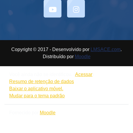
Copyright © 2017 - Desenvolvido por
LMSACE.com
.
Distribuído por
Moodle
Você ainda não se identificou. (
Acessar
)
Resumo de retenção de dados
Baixar o aplicativo móvel.
Mudar para o tema padrão
Fornecido por
Moodle