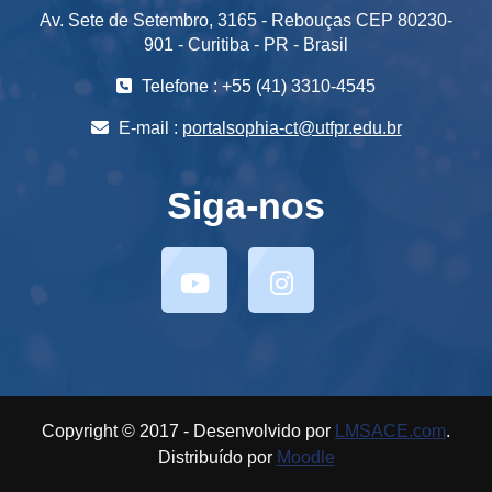
Av. Sete de Setembro, 3165 - Rebouças CEP 80230-
901 - Curitiba - PR - Brasil
Telefone : +55 (41) 3310-4545
E-mail :
portalsophia-ct@utfpr.edu.br
Siga-nos
Copyright © 2017 - Desenvolvido por
LMSACE.com
.
Distribuído por
Moodle