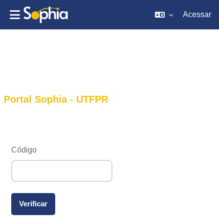
Acessar
Ir para o conteúdo principal
Portal Sophia - UTFPR
Código