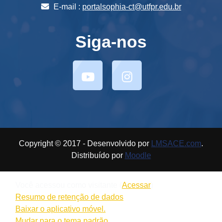
E-mail :
portalsophia-ct@utfpr.edu.br
Siga-nos
Copyright © 2017 - Desenvolvido por
LMSACE.com
.
Distribuído por
Moodle
Você acessou como visitante (
Acessar
)
Resumo de retenção de dados
Baixar o aplicativo móvel.
Mudar para o tema padrão